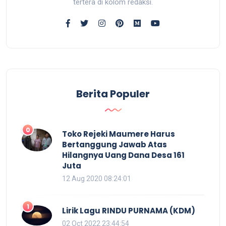
tertera di kolom redaksi.
Berita Populer
0
Toko Rejeki Maumere Harus
Bertanggung Jawab Atas
Hilangnya Uang Dana Desa 161
Juta
12 Aug 2020 08:24:01
1
Lirik Lagu RINDU PURNAMA (KDM)
02 Oct 2022 23:44:54