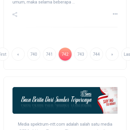
umum, maka selama beberapa ...
irst
«
740
741
742
743
744
»
Las
Media spektrum-ntt.com adalah salah satu media