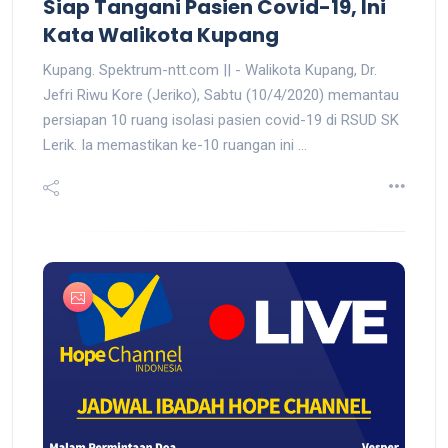
Siap Tangani Pasien Covid-19, Ini
Kata Walikota Kupang
Kupang. Spektrum-ntt.com || - Walikota Kupang, Dr.
Jefri Riwu Kore (Jeriko), Sabtu (10/4/2020) memantau
persiapan 10 ruang isolasi pasien covid-19 di RSUD SK
Lerik. Ia memastikan ke-10 ruangan ini ...