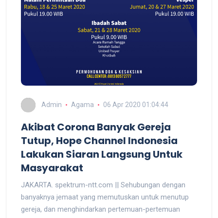
Admin
Agama
06 Apr 2020 01:04:44
Akibat Corona Banyak Gereja
Tutup, Hope Channel Indonesia
Lakukan Siaran Langsung Untuk
Masyarakat
JAKARTA. spektrum-ntt.com || Sehubungan dengan
banyaknya jemaat yang memutuskan untuk menutup
gereja, dan menghindarkan pertemuan-pertemuan