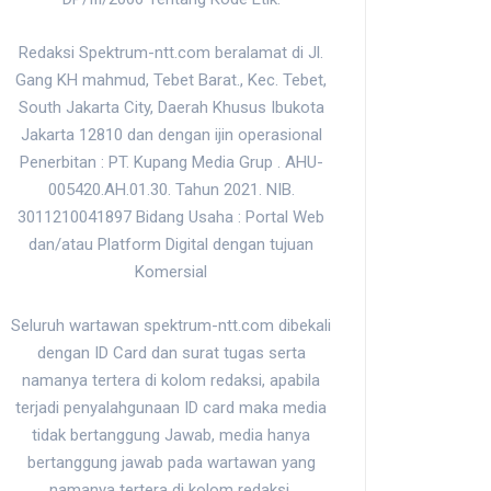
Redaksi Spektrum-ntt.com beralamat di Jl.
Gang KH mahmud, Tebet Barat., Kec. Tebet,
South Jakarta City, Daerah Khusus Ibukota
Jakarta 12810 dan dengan ijin operasional
Penerbitan : PT. Kupang Media Grup . AHU-
005420.AH.01.30. Tahun 2021. NIB.
3011210041897 Bidang Usaha : Portal Web
dan/atau Platform Digital dengan tujuan
Komersial
Seluruh wartawan spektrum-ntt.com dibekali
dengan ID Card dan surat tugas serta
namanya tertera di kolom redaksi, apabila
terjadi penyalahgunaan ID card maka media
tidak bertanggung Jawab, media hanya
bertanggung jawab pada wartawan yang
namanya tertera di kolom redaksi.