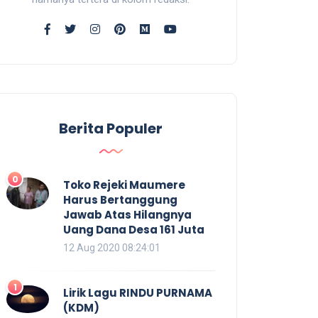
Berita Populer
0
Toko Rejeki Maumere
Harus Bertanggung
Jawab Atas Hilangnya
Uang Dana Desa 161 Juta
12 Aug 2020 08:24:01
1
Lirik Lagu RINDU PURNAMA
(KDM)