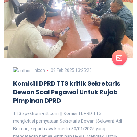
nixon
08 Feb 2025 13:25:25
Komisi I DPRD TTS kritik Sekretaris
Dewan Soal Pegawai Untuk Rujab
Pimpinan DPRD
TTS.spektrum-ntt.com || Komisi I DPRD TTS
mengkritisi pernyataan Sekretaris Dewan (Sekwan) Adi
Boimau, kepada awak media 30/01/2025 yang
mengatakan bahwa Pimpinan DPRD "Menolak" untuk