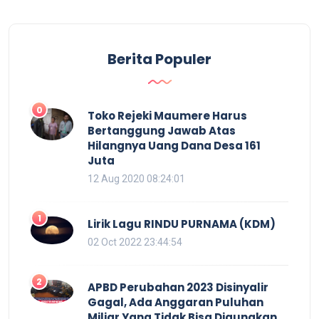
Berita Populer
0
Toko Rejeki Maumere Harus
Bertanggung Jawab Atas
Hilangnya Uang Dana Desa 161
Juta
12 Aug 2020 08:24:01
1
Lirik Lagu RINDU PURNAMA (KDM)
02 Oct 2022 23:44:54
2
APBD Perubahan 2023 Disinyalir
Gagal, Ada Anggaran Puluhan
Miliar Yang Tidak Bisa Digunakan