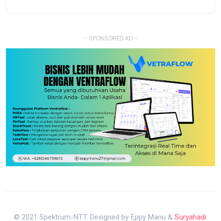
- SPONSORED AD -
© 2021 Spektrum-NTT. Designed by Eppy Manu &
Suryahadi
.