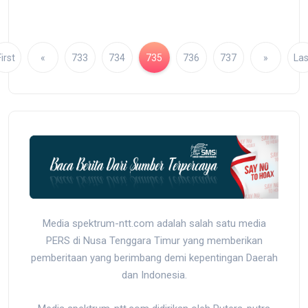
irst
«
733
734
735
736
737
»
Las
Media spektrum-ntt.com adalah salah satu media
PERS di Nusa Tenggara Timur yang memberikan
pemberitaan yang berimbang demi kepentingan Daerah
dan Indonesia.