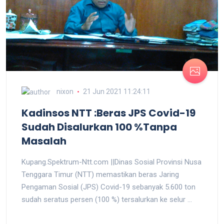
nixon
21 Jun 2021 11:24:11
Kadinsos NTT :Beras JPS Covid-19
Sudah Disalurkan 100 %Tanpa
Masalah
Kupang.Spektrum-Ntt.com ||Dinas Sosial Provinsi Nusa
Tenggara Timur (NTT) memastikan beras Jaring
Pengaman Sosial (JPS) Covid-19 sebanyak 5.600 ton
sudah seratus persen (100 %) tersalurkan ke selur ...