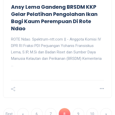
Ansy Lema Gandeng BRSDM KKP
Gelar Pelatihan Pengolahan Ikan
Bagi Kaum Perempuan Di Rote
Ndao
ROTE Ndao. Spektrum-ntt.com || - Anggota Komisi IV
DPR RI Fraksi PDI Perjuangan Yohanis Fransiskus
Lema, S.IP, M.Si dan Badan Riset dan Sumber Daya
Manusia Kelautan dan Perikanan (BRSDM) Kementeria
...
First
«
6
7
8
9
10
»