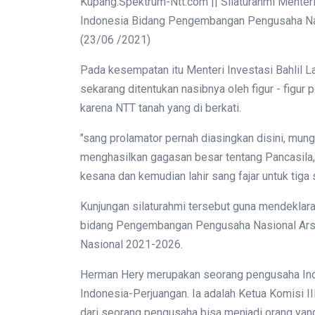
Kupang.Spektrum-Ntt.com || Silaturahmi Mente
Indonesia Bidang Pengembangan Pengusaha Na
(23/06 /2021)
Pada kesempatan itu Menteri Investasi Bahlil
sekarang ditentukan nasibnya oleh figur - figur 
karena NTT tanah yang di berkati.
"sang prolamator pernah diasingkan disini, mungk
menghasilkan gagasan besar tentang Pancasila, 
kesana dan kemudian lahir sang fajar untuk tiga 
Kunjungan silaturahmi tersebut guna mendeklar
bidang Pengembangan Pengusaha Nasional Arsj
Nasional 2021-2026.
Herman Hery merupakan seorang pengusaha Ind
Indonesia-Perjuangan. Ia adalah Ketua Komisi
dari seorang pengusaha bisa menjadi orang yang 