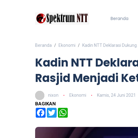
Beranda
Beranda
Ekonomi
Kadin NTT Deklarasi Dukung 
Kadin NTT Deklar
Rasjid Menjadi K
nixon
Ekonomi
Kamis, 24 Juni 2021
BAGIKAN
Facebook
Twitter
WhatsApp