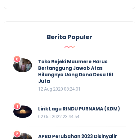
Berita Populer
0
Toko Rejeki Maumere Harus
Bertanggung Jawab Atas
Hilangnya Uang Dana Desa 161
Juta
12 Aug 2020 08:24:01
1
Lirik Lagu RINDU PURNAMA (KDM)
02 Oct 2022 23:44:54
2
APBD Perubahan 2023 Disinyalir