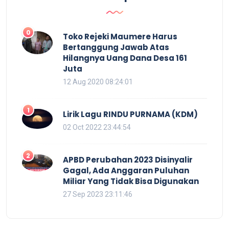
0
Toko Rejeki Maumere Harus
Bertanggung Jawab Atas
Hilangnya Uang Dana Desa 161
Juta
12 Aug 2020 08:24:01
1
Lirik Lagu RINDU PURNAMA (KDM)
02 Oct 2022 23:44:54
2
APBD Perubahan 2023 Disinyalir
Gagal, Ada Anggaran Puluhan
Miliar Yang Tidak Bisa Digunakan
27 Sep 2023 23:11:46