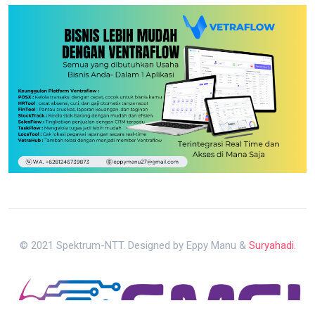
© 2021 Spektrum-NTT. Designed by Eppy Manu &
Suryahadi
.