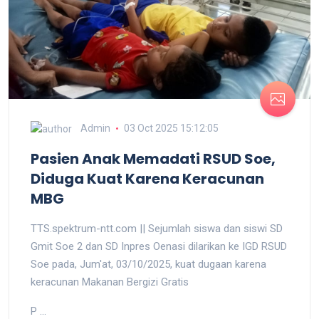
Admin
03 Oct 2025 15:12:05
Pasien Anak Memadati RSUD Soe,
Diduga Kuat Karena Keracunan
MBG
TTS.spektrum-ntt.com || Sejumlah siswa dan siswi SD
Gmit Soe 2 dan SD Inpres Oenasi dilarikan ke IGD RSUD
Soe pada, Jum'at, 03/10/2025, kuat dugaan karena
keracunan Makanan Bergizi Gratis
P ...