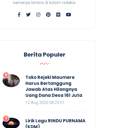
namanya tertera di kolom redaksi.
Berita Populer
0
Toko Rejeki Maumere
Harus Bertanggung
Jawab Atas Hilangnya
Uang Dana Desa 161 Juta
12 Aug 2020 08:24:01
1
Lirik Lagu RINDU PURNAMA
(KDM)