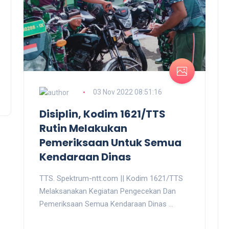
03 Nov 2022 08:51:16
Disiplin, Kodim 1621/TTS
Rutin Melakukan
Pemeriksaan Untuk Semua
Kendaraan Dinas
TTS.
Spektrum-ntt.com ||
Kodim 1621/TTS
Melaksanakan Kegiatan Pengecekan Dan
Pemeriksaan Semua Kendaraan Dinas ...