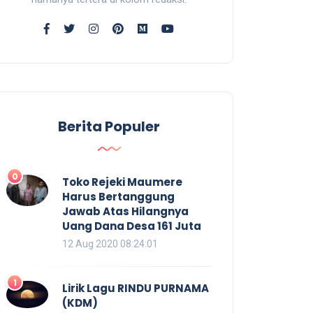
Berita Populer
0
Toko Rejeki Maumere
Harus Bertanggung
Jawab Atas Hilangnya
Uang Dana Desa 161 Juta
12 Aug 2020 08:24:01
1
Lirik Lagu RINDU PURNAMA
(KDM)