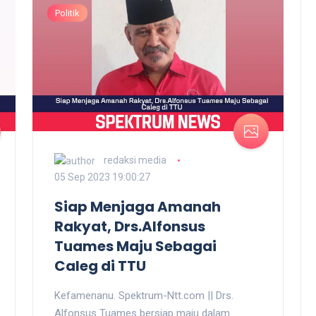
Politik
redaksi media
05 Sep 2023 19:00:27
Siap Menjaga Amanah
Rakyat, Drs.Alfonsus
Tuames Maju Sebagai
Caleg di TTU
Kefamenanu. Spektrum-Ntt.com || Drs.
Alfonsus Tuames bersiap maju dalam