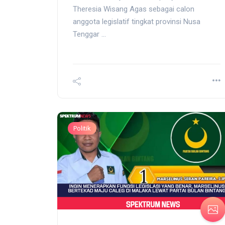
Theresia Wisang Agas sebagai calon
anggota legislatif tingkat provinsi Nusa
Tenggar ...
Politik