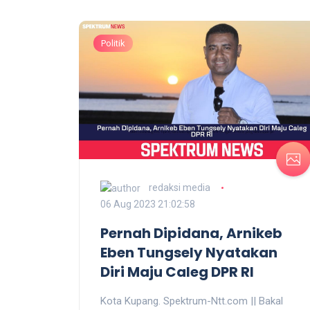
Politik
redaksi media
06 Aug 2023 21:02:58
Pernah Dipidana, Arnikeb
Eben Tungsely Nyatakan
Diri Maju Caleg DPR RI
Kota Kupang.
Spektrum-Ntt.com ||
Bakal