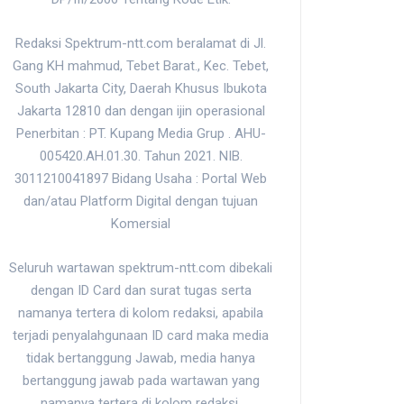
Redaksi Spektrum-ntt.com beralamat di Jl.
Gang KH mahmud, Tebet Barat., Kec. Tebet,
South Jakarta City, Daerah Khusus Ibukota
Jakarta 12810 dan dengan ijin operasional
Penerbitan : PT. Kupang Media Grup . AHU-
005420.AH.01.30. Tahun 2021. NIB.
3011210041897 Bidang Usaha : Portal Web
dan/atau Platform Digital dengan tujuan
Komersial
Seluruh wartawan spektrum-ntt.com dibekali
dengan ID Card dan surat tugas serta
namanya tertera di kolom redaksi, apabila
terjadi penyalahgunaan ID card maka media
tidak bertanggung Jawab, media hanya
bertanggung jawab pada wartawan yang
namanya tertera di kolom redaksi.