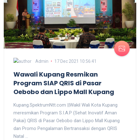
Admin
17 Dec 2021 10:56:41
Wawali Kupang Resmikan
Program SIAP QRIS di Pasar
Oebobo dan Lippo Mall Kupang
Kupang.SpektrumNtt.com ||Wakil Wali Kota Kupang
meresmikan Program S.I.A.P (Sehat Inovatif Aman
Pakai) QRIS di Pasar Oebobo dan Lippo Mall Kupang
dan Promo Pengalaman Bertransaksi dengan QRIS
Natal ...