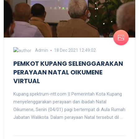
Admin
18 Dec 2021 12:49:02
PEMKOT KUPANG SELENGGARAKAN
PERAYAAN NATAL OIKUMENE
VIRTUAL
Kupang.spektrum-ntt.com || Pemerintah Kota Kupang
menyelenggarakan perayaan dan ibadah Natal
Oikumene, Senin (04/01) pagi bertempat di Aula Rumah
Jabatan Walikota. Dalam perayaan Natal tersebut dil ...