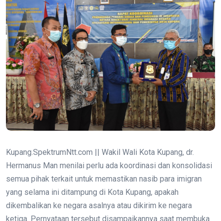
Kupang.SpektrumNtt.com || Wakil Wali Kota Kupang, dr.
Hermanus Man menilai perlu ada koordinasi dan konsolidasi
semua pihak terkait untuk memastikan nasib para imigran
yang selama ini ditampung di Kota Kupang, apakah
dikembalikan ke negara asalnya atau dikirim ke negara
ketiga. Pernyataan tersebut disampaikannya saat membuka