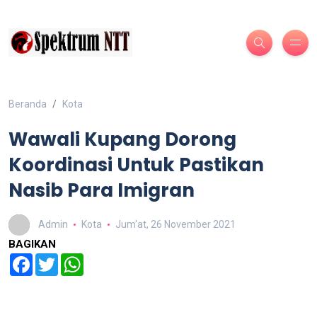
Beranda
Kota
Wawali Kupang Dorong
Koordinasi Untuk Pastikan
Nasib Para Imigran
Admin
Kota
Jum'at, 26 November 2021
BAGIKAN
Facebook
Twitter
WhatsApp