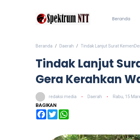
Beranda
Beranda
Daerah
Tindak Lanjut Surat KemenD
Tindak Lanjut Su
Gera Kerahkan W
redaksi media
Daerah
Rabu, 15 Mar
BAGIKAN
Facebook
Twitter
WhatsApp