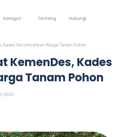
Kategori
Tentang
Hubungi
es, Kades Gera Kerahkan Warga Tanam Pohon
rat KemenDes, Kades
arga Tanam Pohon
et 2023