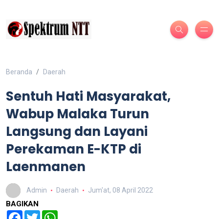
Beranda
Daerah
Sentuh Hati Masyarakat,
Wabup Malaka Turun
Langsung dan Layani
Perekaman E-KTP di
Laenmanen
Admin
Daerah
Jum'at, 08 April 2022
BAGIKAN
Facebook
Twitter
WhatsApp