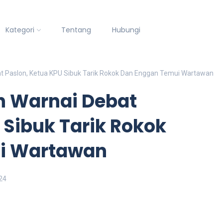
Kategori
Tentang
Hubungi
t Paslon, Ketua KPU Sibuk Tarik Rokok Dan Enggan Temui Wartawan
h Warnai Debat
 Sibuk Tarik Rokok
i Wartawan
24