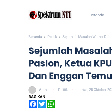
Beranda
Beranda
Politik
Sejumlah Masalah Warnai Deba
Sejumlah Masala
Paslon, Ketua KPU
Dan Enggan Temu
Admin
Politik
Jum'at, 25 Oktober 20
BAGIKAN
Facebook
Twitter
WhatsApp