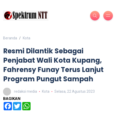
Beranda
Kota
Resmi Dilantik Sebagai
Penjabat Wali Kota Kupang,
Fahrensy Funay Terus Lanjut
Program Pungut Sampah
redaksi media
Kota
Selasa, 22 Agustus 2023
BAGIKAN
Facebook
Twitter
WhatsApp