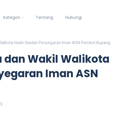
Kategori
Tentang
Hubungi
 Walikota Hadiri Ibadah Penyegaran Iman ASN Pemkot Kupang
a dan Wakil Walikota
nyegaran Iman ASN
25