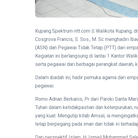
Kupang.Spektrum-ntt.com || Walikota Kupang, dr
Cosgrova Francis, S. Sos., M. Sc menghadiri Iba
(ASN) dan Pegawai Tidak Tetap (PTT) dari empa
Kegiatan ini berlangsung di lantai 1 Kantor Wali
serta pegawai dari berbagai perangkat daerah, 
Dalam ibadah ini, hadir pemuka agama dari emp
pegawai.
Romo Adnan Berkanis, Pr dari Paroki Santa Ma
Tuhan dalam ketidakpastian dan keterpurukan, 
yang kuat. Mengutip kitab Amsal, ia menginga
tetap berpegang pada iman dan tidak iri terhada
Dari perspektif Islam, H. Ismail Muhammad Sale