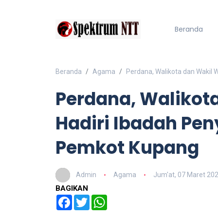
Beranda
Beranda
Agama
Perdana, Walikota dan Wakil
Perdana, Walikot
Hadiri Ibadah Pe
Pemkot Kupang
Admin
Agama
Jum'at, 07 Maret 20
BAGIKAN
Facebook
Twitter
WhatsApp