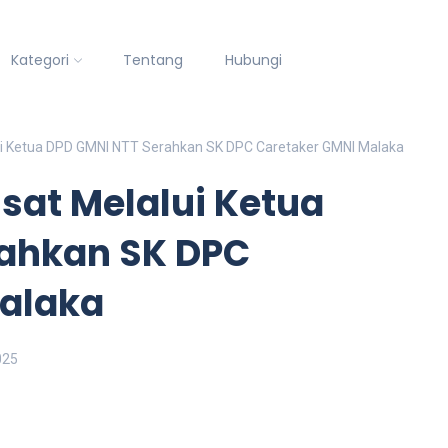
Kategori
Tentang
Hubungi
i Ketua DPD GMNI NTT Serahkan SK DPC Caretaker GMNI Malaka
sat Melalui Ketua
ahkan SK DPC
alaka
025