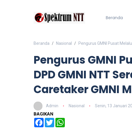
Beranda
Beranda
Nasional
Pengurus GMNI Pusat Melalu
Pengurus GMNI Pu
DPD GMNI NTT Ser
Caretaker GMNI M
Admin
Nasional
Senin, 13 Januari 2
BAGIKAN
Facebook
Twitter
WhatsApp