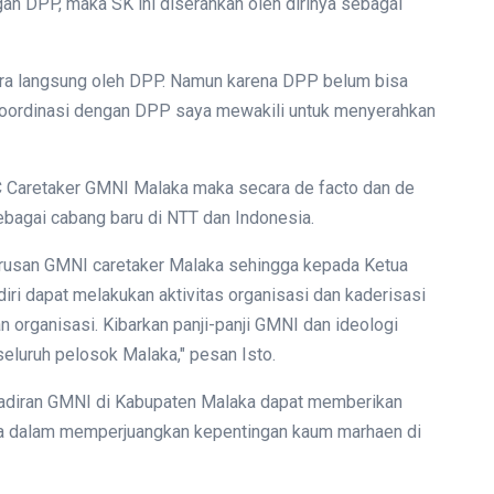
n DPP, maka SK ini diserahkan oleh dirinya sebagai
cara langsung oleh DPP. Namun karena DPP belum bisa
erkoordinasi dengan DPP saya mewakili untuk menyerahkan
C Caretaker GMNI Malaka maka secara de facto dan de
ebagai cabang baru di NTT dan Indonesia.
urusan GMNI caretaker Malaka sehingga kepada Ketua
iri dapat melakukan aktivitas organisasi dan kaderisasi
 organisasi. Kibarkan panji-panji GMNI dan ideologi
seluruh pelosok Malaka," pesan Isto.
hadiran GMNI di Kabupaten Malaka dapat memberikan
ama dalam memperjuangkan kepentingan kaum marhaen di