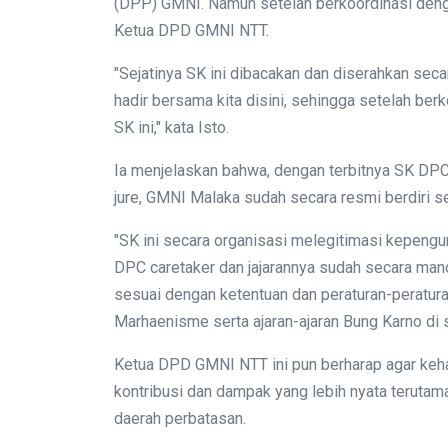
(DPP) GMNI. Namun setelah berkoordinasi denga
Ketua DPD GMNI NTT.
"Sejatinya SK ini dibacakan dan diserahkan se
hadir bersama kita disini, sehingga setelah b
SK ini," kata Isto.
Ia menjelaskan bahwa, dengan terbitnya SK DP
jure, GMNI Malaka sudah secara resmi berdiri s
"SK ini secara organisasi melegitimasi kepeng
DPC caretaker dan jajarannya sudah secara mand
sesuai dengan ketentuan dan peraturan-peraturan
Marhaenisme serta ajaran-ajaran Bung Karno di 
Ketua DPD GMNI NTT ini pun berharap agar ke
kontribusi dan dampak yang lebih nyata terut
daerah perbatasan.