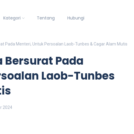
Kategori
Tentang
Hubungi
t Pada Menteri, Untuk Persoalan Laob-Tunbes & Cagar Alam Mutis
 Bersurat Pada
ersoalan Laob-Tunbes
is
r 2024