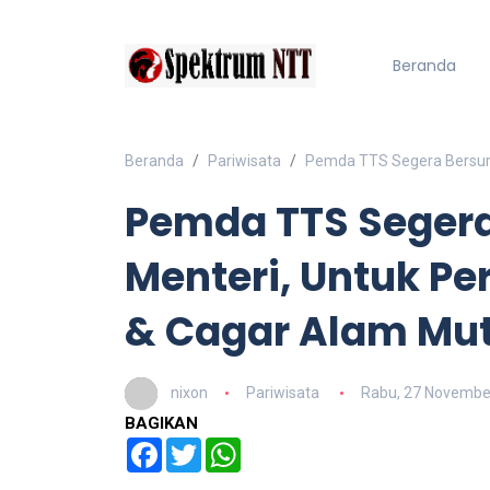
Beranda
Beranda
Pariwisata
Pemda TTS Segera Bersura
Pemda TTS Segera
Menteri, Untuk P
& Cagar Alam Mut
nixon
Pariwisata
Rabu, 27 Novembe
BAGIKAN
Facebook
Twitter
WhatsApp