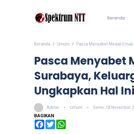
Beranda
Beranda
Umum
Pasca Menyabet Medali Emas D
Pasca Menyabet M
Surabaya, Keluar
Ungkapkan Hal In
Admin
Umum
Senin, 18 November 
BAGIKAN
Facebook
Twitter
WhatsApp