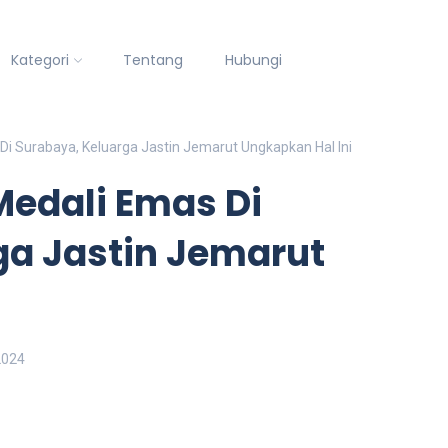
Kategori
Tentang
Hubungi
i Surabaya, Keluarga Jastin Jemarut Ungkapkan Hal Ini
edali Emas Di
ga Jastin Jemarut
i
2024