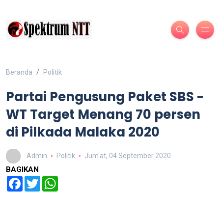
Beranda
Politik
Partai Pengusung Paket SBS -
WT Target Menang 70 persen
di Pilkada Malaka 2020
Admin
Politik
Jum'at, 04 September 2020
BAGIKAN
Facebook
Twitter
WhatsApp