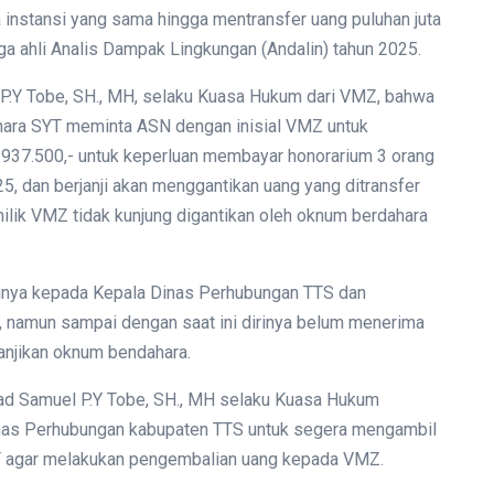
instansi yang sama hingga mentransfer uang puluhan juta
a ahli Analis Dampak Lingkungan (Andalin) tahun 2025.
l P.Y Tobe, SH., MH, selaku Kuasa Hukum dari VMZ, bahwa
ara SYT meminta ASN dengan inisial VMZ untuk
0.937.500,- untuk keperluan membayar honorarium 3 orang
5, dan berjanji akan menggantikan uang yang ditransfer
milik VMZ tidak kunjung digantikan oleh oknum berdahara
minya kepada Kepala Dinas Perhubungan TTS dan
, namun sampai dengan saat ini dirinya belum menerima
anjikan oknum bendahara.
kad Samuel P.Y Tobe, SH., MH selaku Kuasa Hukum
nas Perhubungan kabupaten TTS untuk segera mengambil
 agar melakukan pengembalian uang kepada VMZ.