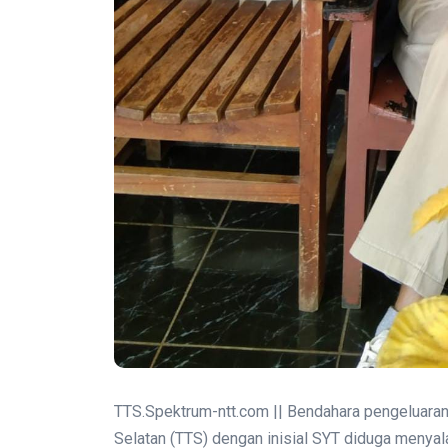
TTS.Spektrum-ntt.com || Bendahara pengeluara
Selatan (TTS) dengan inisial SYT diduga meny