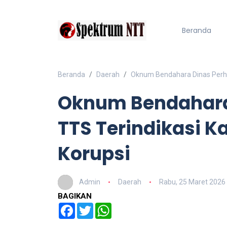
Beranda
Beranda
Daerah
Oknum Bendahara Dinas Perhu
Oknum Bendahara
TTS Terindikasi K
Korupsi
Admin
Daerah
Rabu, 25 Maret 2026
BAGIKAN
Facebook
Twitter
WhatsApp