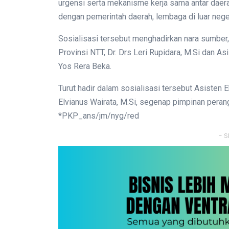
urgensi serta mekanisme kerja sama antar daer
dengan pemerintah daerah, lembaga di luar neger
Sosialisasi tersebut menghadirkan nara sumber,
Provinsi NTT, Dr. Drs Leri Rupidara, M.Si dan 
Yos Rera Beka.
Turut hadir dalam sosialisasi tersebut Asisten
Elvianus Wairata, M.Si, segenap pimpinan peran
*PKP_ans/jm/nyg/red
- S