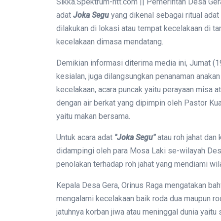
Sikka.Spektrum-ntt.com || Pemerintah Desa Ger
adat
Joka Segu
yang dikenal sebagai ritual adat 
dilakukan di lokasi atau tempat kecelakaan di t
kecelakaan dimasa mendatang.
Demikian informasi diterima media ini, Jumat (1
kesialan, juga dilangsungkan penanaman anakan m
kecelakaan, acara puncak yaitu perayaan misa a
dengan air berkat yang dipimpin oleh Pastor Kuas
yaitu makan bersama.
Untuk acara adat
"Joka Segu"
atau roh jahat dan
didampingi oleh para Mosa Laki se-wilayah Des
penolakan terhadap roh jahat yang mendiami wila
Kepala Desa Gera, Orinus Raga mengatakan bahwa
mengalami kecelakaan baik roda dua maupun r
jatuhnya korban jiwa atau meninggal dunia yaitu