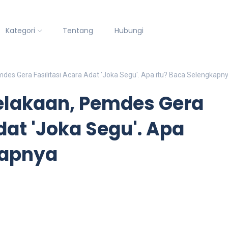
Kategori
Tentang
Hubungi
es Gera Fasilitasi Acara Adat 'Joka Segu'. Apa itu? Baca Selengkapn
elakaan, Pemdes Gera
dat 'Joka Segu'. Apa
kapnya