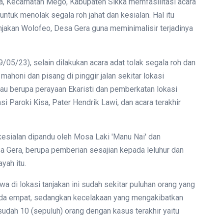
a, Kecamatan Mego, Kabupaten Sikka memfasilitasi acara
untuk menolak segala roh jahat dan kesialan. Hal itu
anjakan Wolofeo, Desa Gera guna meminimalisir terjadinya
9/05/23), selain dilakukan acara adat tolak segala roh dan
ahoni dan pisang di pinggir jalan sekitar lokasi
tau berupa perayaan Ekaristi dan pemberkatan lokasi
i Paroki Kisa, Pater Hendrik Lawi, dan acara terakhir
 kesialan dipandu oleh Mosa Laki 'Manu Nai' dan
a Gera, berupa pemberian sesajian kepada leluhur dan
yah itu.
 di lokasi tanjakan ini sudah sekitar puluhan orang yang
oda empat, sedangkan kecelakaan yang mengakibatkan
 sudah 10 (sepuluh) orang dengan kasus terakhir yaitu