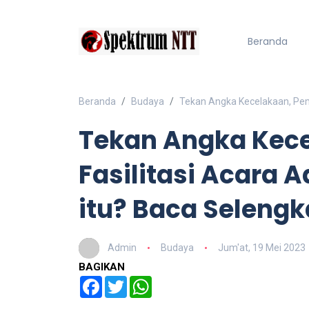
Beranda
Beranda
Budaya
Tekan Angka Kecelakaan, Pemd
Tekan Angka Kec
Fasilitasi Acara A
itu? Baca Seleng
Admin
Budaya
Jum'at, 19 Mei 2023
BAGIKAN
Facebook
Twitter
WhatsApp