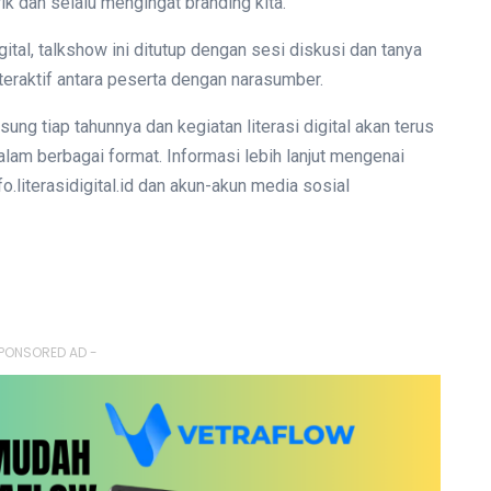
ik dan selalu mengingat branding kita.
ital, talkshow ini ditutup dengan sesi diskusi dan tanya
teraktif antara peserta dengan narasumber.
ung tiap tahunnya dan kegiatan literasi digital akan terus
alam berbagai format. Informasi lebih lanjut mengenai
fo.literasidigital.id dan akun-akun media sosial
PONSORED AD -