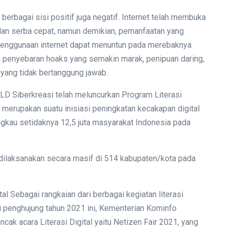
berbagai sisi positif juga negatif. Internet telah membuka
 dan serba cepat, namun demikian, pemanfaatan yang
penggunaan internet dapat menuntun pada merebaknya
i penyebaran hoaks yang semakin marak, penipuan daring,
yang tidak bertanggung jawab.
D Siberkreasi telah meluncurkan Program Literasi
i merupakan suatu inisiasi peningkatan kecakapan digital
angkau setidaknya 12,5 juta masyarakat Indonesia pada
i dilaksanakan secara masif di 514 kabupaten/kota pada
l Sebagai rangkaian dari berbagai kegiatan literasi
di penghujung tahun 2021 ini, Kementerian Kominfo
cak acara Literasi Digital yaitu Netizen Fair 2021, yang