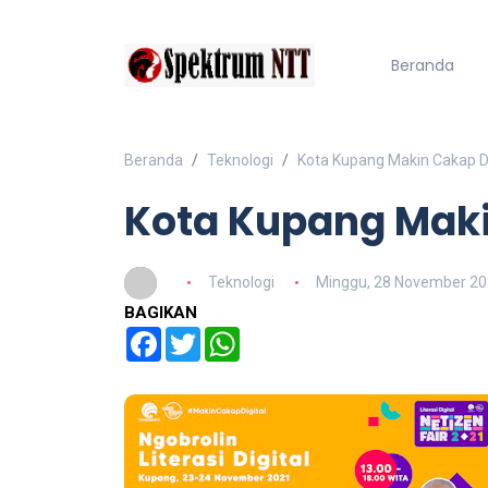
Beranda
Beranda
Teknologi
Kota Kupang Makin Cakap Di
Kota Kupang Maki
Teknologi
Minggu, 28 November 2
BAGIKAN
Facebook
Twitter
WhatsApp