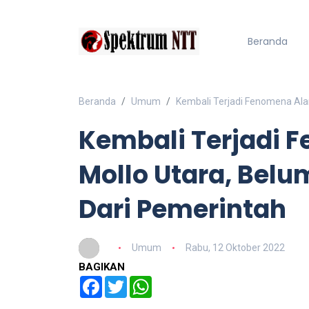
Beranda
Beranda
Umum
Kembali Terjadi Fenomena Ala
Kembali Terjadi 
Mollo Utara, Bel
Dari Pemerintah
Umum
Rabu, 12 Oktober 2022
BAGIKAN
Facebook
Twitter
WhatsApp