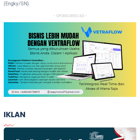
(Engky/SN).
- SPONSORED AD -
IKLAN