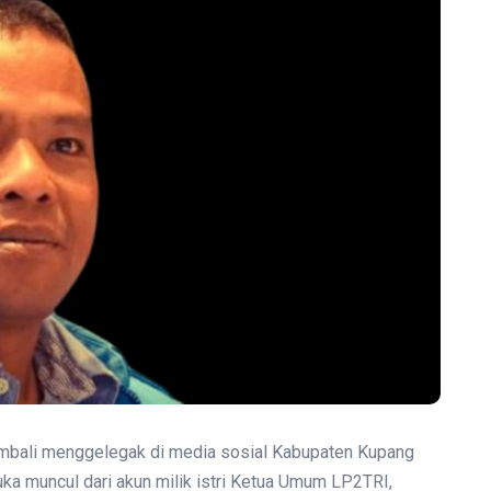
embali menggelegak di media sosial Kabupaten Kupang
ka muncul dari akun milik istri Ketua Umum LP2TRI,