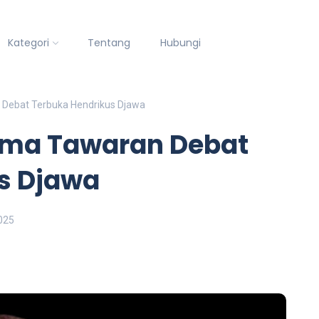
Kategori
Tentang
Hubungi
n Debat Terbuka Hendrikus Djawa
rima Tawaran Debat
s Djawa
025