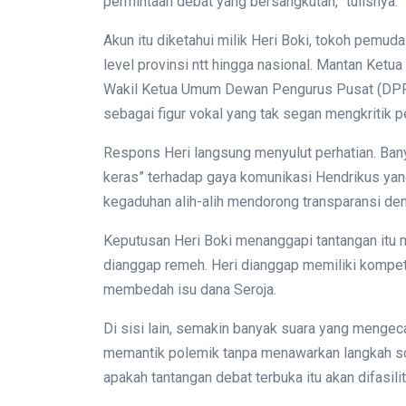
permintaan debat yang bersangkutan,” tulisnya.
Akun itu diketahui milik Heri Boki, tokoh pemud
level provinsi ntt hingga nasional. Mantan Ket
Wakil Ketua Umum Dewan Pengurus Pusat (DPP)
sebagai figur vokal yang tak segan mengkritik 
Respons Heri langsung menyulut perhatian. Ban
keras” terhadap gaya komunikasi Hendrikus yan
kegaduhan alih-alih mendorong transparansi de
Keputusan Heri Boki menanggapi tantangan itu me
dianggap remeh. Heri dianggap memiliki kompeten
membedah isu dana Seroja.
Di sisi lain, semakin banyak suara yang mengec
memantik polemik tanpa menawarkan langkah so
apakah tantangan debat terbuka itu akan difasili