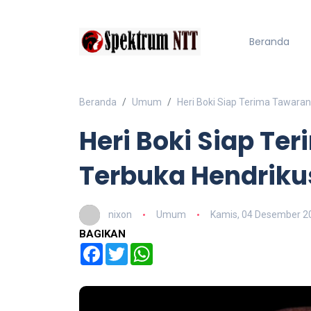
Beranda
Beranda
Umum
Heri Boki Siap Terima Tawara
Heri Boki Siap Te
Terbuka Hendriku
nixon
Umum
Kamis, 04 Desember 2
BAGIKAN
Facebook
Twitter
WhatsApp