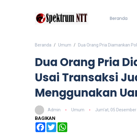
Beranda
Beranda
Umum
Dua Orang Pria Diamankan Pol
Dua Orang Pria D
Usai Transaksi Jua
Menggunakan Uan
Admin
Umum
Jum'at, 05 Desember
BAGIKAN
Facebook
Twitter
WhatsApp