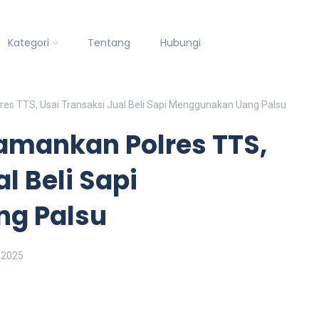
Kategori
Tentang
Hubungi
res TTS, Usai Transaksi Jual Beli Sapi Menggunakan Uang Palsu
iamankan Polres TTS,
l Beli Sapi
g Palsu
 2025