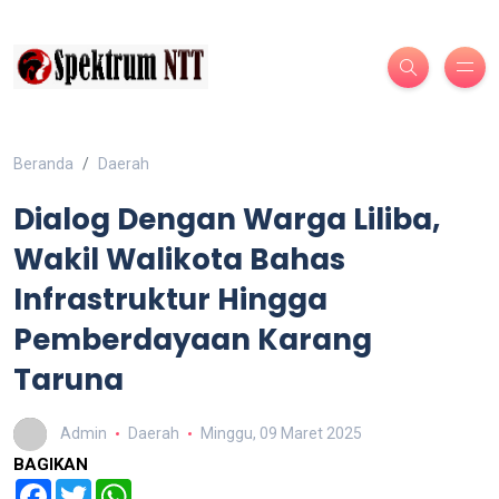
Beranda
Daerah
Dialog Dengan Warga Liliba,
Wakil Walikota Bahas
Infrastruktur Hingga
Pemberdayaan Karang
Taruna
Admin
Daerah
Minggu, 09 Maret 2025
BAGIKAN
Facebook
Twitter
WhatsApp