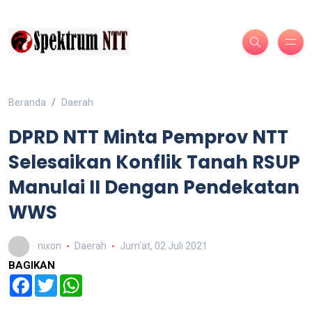
Beranda
Daerah
DPRD NTT Minta Pemprov NTT
Selesaikan Konflik Tanah RSUP
Manulai II Dengan Pendekatan
WWS
nixon
Daerah
Jum'at, 02 Juli 2021
BAGIKAN
Facebook
Twitter
WhatsApp