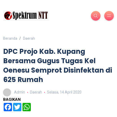
Beranda
Daerah
DPC Projo Kab. Kupang
Bersama Gugus Tugas Kel
Oenesu Semprot Disinfektan di
625 Rumah
Admin
Daerah
Selasa, 14 April 2020
BAGIKAN
Facebook
Twitter
WhatsApp