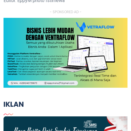
Editor. EppyM photo Istimewa
- SPONSORED AD -
IKLAN