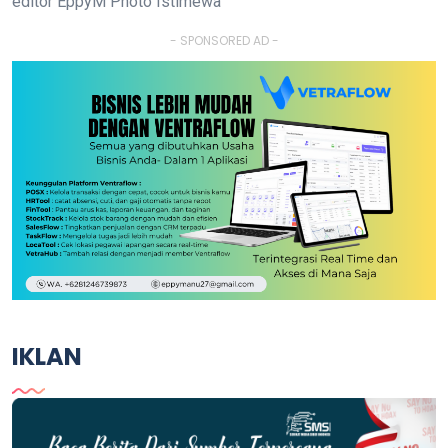
editor EppyM Photo Istimewa
- SPONSORED AD -
IKLAN