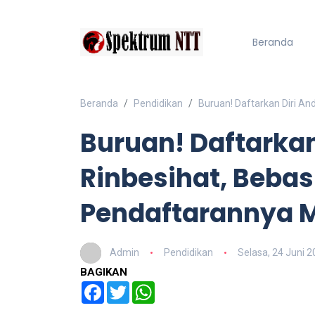
Beranda
Beranda
Pendidikan
Buruan! Daftarkan Diri A
Buruan! Daftarkan
Rinbesihat, Bebas
Pendaftarannya 
Admin
Pendidikan
Selasa, 24 Juni 
BAGIKAN
Facebook
Twitter
WhatsApp