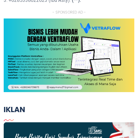
3. +6285338022623 (Ibu Asty).
(**).
- SPONSORED AD -
IKLAN