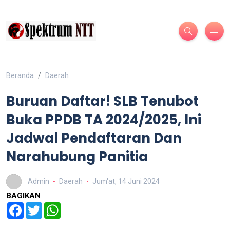
Beranda
Daerah
Buruan Daftar! SLB Tenubot
Buka PPDB TA 2024/2025, Ini
Jadwal Pendaftaran Dan
Narahubung Panitia
Admin
Daerah
Jum'at, 14 Juni 2024
BAGIKAN
Facebook
Twitter
WhatsApp