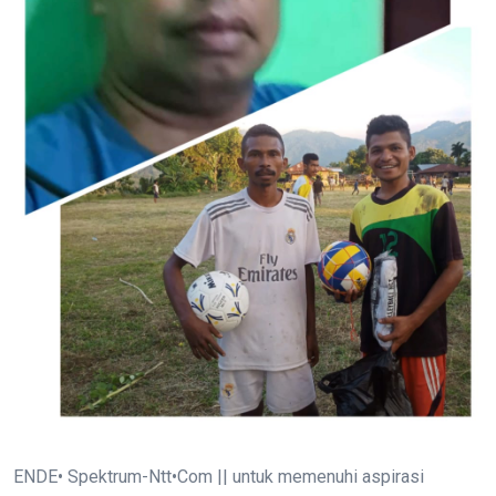
ENDE• Spektrum-Ntt•Com || untuk memenuhi aspirasi