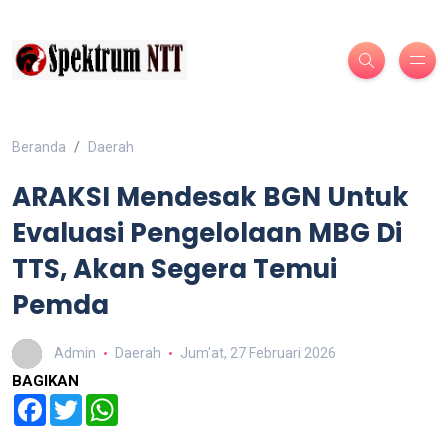
Beranda
Daerah
ARAKSI Mendesak BGN Untuk
Evaluasi Pengelolaan MBG Di
TTS, Akan Segera Temui
Pemda
Admin
Daerah
Jum'at, 27 Februari 2026
BAGIKAN
Facebook
Twitter
WhatsApp