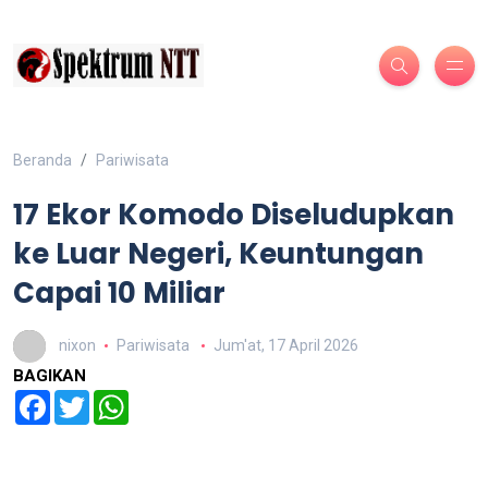
Beranda
Pariwisata
17 Ekor Komodo Diseludupkan
ke Luar Negeri, Keuntungan
Capai 10 Miliar
nixon
Pariwisata
Jum'at, 17 April 2026
BAGIKAN
Facebook
Twitter
WhatsApp