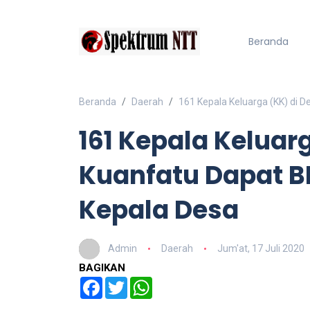
Beranda
Beranda
Daerah
161 Kepala Keluarga (KK) di D
161 Kepala Keluar
Kuanfatu Dapat BL
Kepala Desa
Admin
Daerah
Jum'at, 17 Juli 2020
BAGIKAN
Facebook
Twitter
WhatsApp